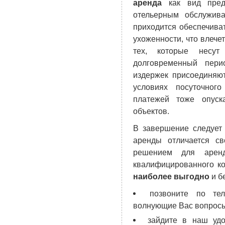
аренда
как вид предп
отельерным обслужив
приходится обеспечива
ухоженности, что влече
тех, которые несут
долговременный пери
издержек присоединяю
условиях посуточно
платежей тоже опуск
объектов.
В завершение следует 
аренды отличается с
решением для аренд
квалифицированного ко
наиболее выгодно
и б
позвоните по те
волнующие Вас вопрос
зайдите в наш у