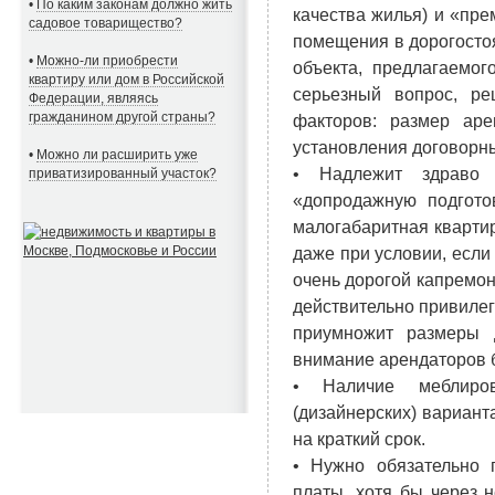
•
По каким законам должно жить
качества жилья) и «пр
садовое товарищество?
помещения в дорогостоя
•
Можно-ли приобрести
объекта, предлагаемого
квартиру или дом в Российской
серьезный вопрос, ре
Федерации, являясь
гражданином другой страны?
факторов: размер аре
установления договорн
•
Можно ли расширить уже
• Надлежит здрав
приватизированный участок?
«допродажную подгото
малогабаритная кварти
даже при условии, если
очень дорогой капремон
действительно привилег
приумножит размеры 
внимание арендаторов б
• Наличие меблиро
(дизайнерских) вариант
на краткий срок.
• Нужно обязательно 
платы, хотя бы через 