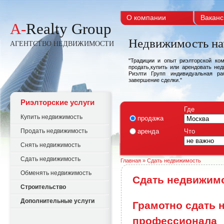
О компании
Ваканс
A-
Realty Group
Недвижимость на
АГЕНТСТВО НЕДВИЖИМОСТИ
"Традиции и опыт риэлторской ко
продать,купить или арендовать не
Риэлти Групп индивидуальная ра
завершение сделки."
Риэлторские услуги
Где
Купить недвижимость
продажа
Продать недвижимость
аренда
Что
Снять недвижимость
Сдать недвижимость
Главная
» Сдать недвижимость
Обменять недвижимость
Сдать недвижим
Строительство
Дополнительные услуги
Грамотно сдать 
профессионала