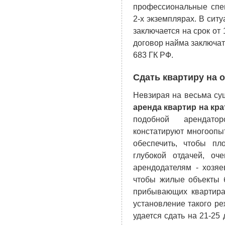
профессиональные спец
2-х экземплярах. В сит
заключается на срок от 
договор найма заключать
683 ГК РФ.
Сдать квартиру на 
Невзирая на весьма су
аренда квартир на кр
подобной арендато
констатируют многооп
обеспечить, чтобы п
глубокой отдачей, оч
арендодателям - хозя
чтобы жилые объекты 
прибывающих квартира
установление такого ре
удается сдать на 21-25