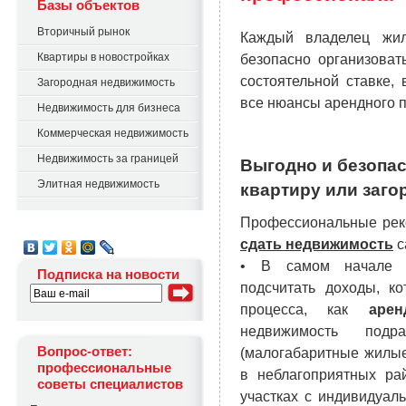
Базы объектов
Вторичный рынок
Каждый владелец жи
Квартиры в новостройках
безопасно организова
состоятельной ставке,
Загородная недвижимость
все нюансы арендного п
Недвижимость для бизнеса
Коммерческая недвижимость
Недвижимость за границей
Выгодно и безопа
Элитная недвижимость
квартиру или заго
Профессиональные рек
сдать недвижимость
с
• В самом начале п
Подписка на новости
подсчитать доходы, к
процесса, как
арен
недвижимость под
Вопрос-ответ:
(малогабаритные жилы
профессиональные
в неблагоприятных рай
советы специалистов
участках с индивидуа