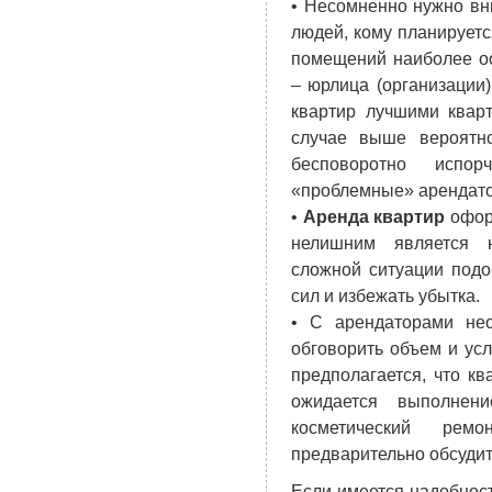
• Несомненно нужно вн
людей, кому планирует
помещений наиболее о
– юрлица (организации
квартир лучшими квар
случае выше вероятн
бесповоротно испо
«проблемные» арендат
•
Аренда квартир
оформ
нелишним является н
сложной ситуации под
сил и избежать убытка.
• С арендаторами не
обговорить объем и ус
предполагается, что кв
ожидается выполнени
косметический ремо
предварительно обсуди
Если имеется надобнос