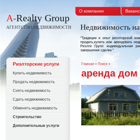
О компании
Ваканс
A-
Realty Group
Недвижимость на
АГЕНТСТВО НЕДВИЖИМОСТИ
"Традиции и опыт риэлторской ко
продать,купить или арендовать не
Риэлти Групп индивидуальная ра
завершение сделки."
Риэлторские услуги
Главная
» Поиск »
аренда дом
Купить недвижимость
Продать недвижимость
Снять недвижимость
Сдать недвижимость
Обменять недвижимость
Строительство
Дополнительные услуги