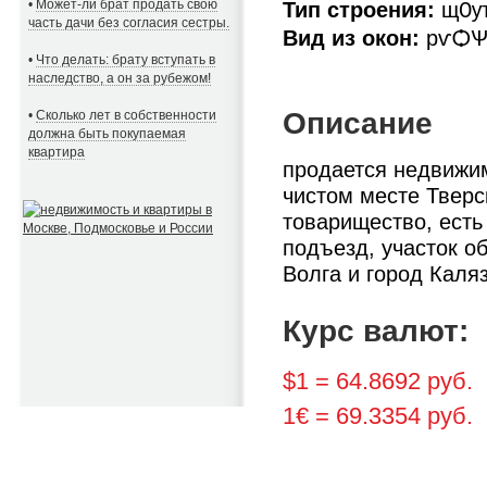
•
Может-ли брат продать свою
Тип строения:
щѸ
часть дачи без согласия сестры.
Вид из окон:
рѵѺѰ,
•
Что делать: брату вступать в
наследство, а он за рубежом!
Описание
•
Сколько лет в собственности
должна быть покупаемая
квартира
продается недвижим
чистом месте Тверс
товарищество, есть
подъезд, участок о
Волга и город Каля
Курс валют:
$1 = 64.8692 руб.
1€ = 69.3354 руб.