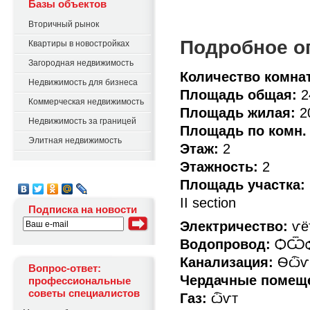
Базы объектов
Вторичный рынок
Подробное о
Квартиры в новостройках
Загородная недвижимость
Количество комнат
Недвижимость для бизнеса
Площадь общая:
2
Коммерческая недвижимость
Площадь жилая:
2
Недвижимость за границей
Площадь по комн. (
Элитная недвижимость
Этаж:
2
Этажность:
2
Площадь участка:
II section
Подписка на новости
Электричество:
ѵё
Водопровод:
ѺѾѻ
Канализация:
Ѳѽѵ 
Вопрос-ответ:
Чердачные помещ
профессиональные
советы специалистов
Газ:
ѽѵт