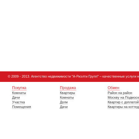
© 2009 - 2013.
Агентство недвижимости
"А-Риэлти Групп" – качественные услуги 
Покупка
Продажа
Обмен
Комнаты
Квартиры
Район на район
Дачи
Комнаты
Москву на Подмос
Участка
Доли
Квартир с доплатой
Помещения
Дачи
Квартиры на котте