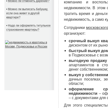
•
Можно ли отменить дарение?
компанию и воспольз
недвижимости. В этом 
•
Можно ли выписать бабушку,
тратить время и деньг
если она живет в другой
квартире?
недвижимость, а само к
•
Надо ли оформлять титульное
Сотрудники
московског
страхование квартиры?
организуют:
срочный выкуп ква
дисконтом от их рыно
быстрый выкуп до
в Подмосковье с воз
выгодную продажу
апартаментов в ст
денег собственником;
выкуп у собственни
дачных поселках, з
области;
оформление ср
недвижимости
– офи
– с документами для
Для этого специалист