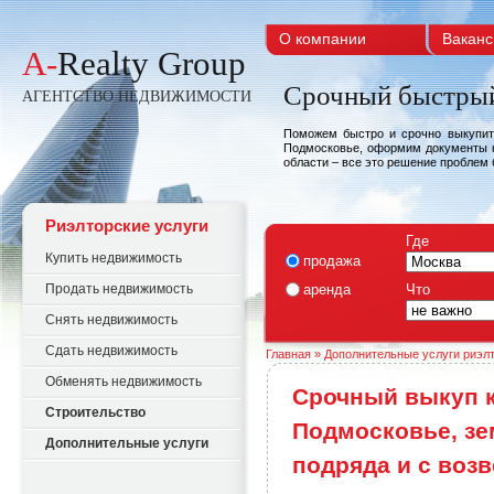
О компании
Ваканс
A-
Realty Group
Срочный быстрый
АГЕНТСТВО НЕДВИЖИМОСТИ
Поможем быстро и срочно выкупить
Подмосковье, оформим документы н
области – все это решение проблем
Риэлторские услуги
Где
Купить недвижимость
продажа
Продать недвижимость
аренда
Что
Снять недвижимость
Сдать недвижимость
Главная
»
Дополнительные услуги риэл
Обменять недвижимость
Срочный выкуп к
Строительство
Подмосковье, зе
Дополнительные услуги
подряда и с воз