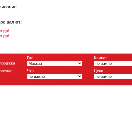
писание
урс валют:
 = руб.
 = руб.
Где
Комнат
продажа
аренда
Что
Цена