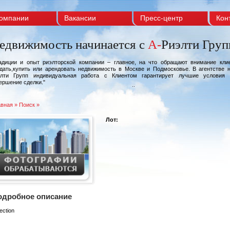
компании
Вакансии
Пресс-центр
Кон
едвижимость начинается с
A-
Риэлти Груп
адиции и опыт риэлторской компании – главное, на что обращают внимание кл
дать,купить или арендовать недвижимость в Москве и Подмосковье. В агентстве 
элти Групп индивидуальная работа с Клиентом гарантирует лучшие условия 
ершение сделки."
Генеральный директор ООО "А-Риэлти Групп" Ва
авная
» Поиск »
Лот:
одробное описание
section