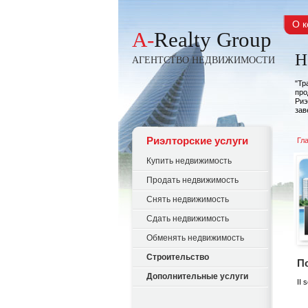
О 
A-
Realty Group
Н
АГЕНТСТВО НЕДВИЖИМОСТИ
"Тр
про
Ри
зав
Риэлторские услуги
Гл
Купить недвижимость
Продать недвижимость
Снять недвижимость
Сдать недвижимость
Обменять недвижимость
Строительство
П
Дополнительные услуги
II 