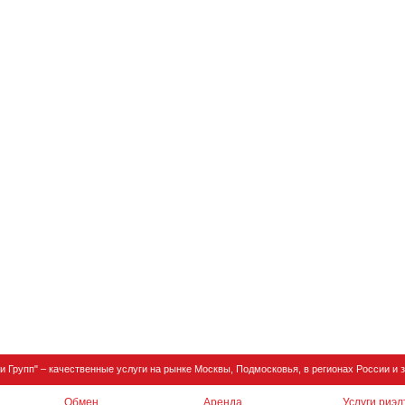
и Групп" – качественные услуги на рынке Москвы, Подмосковья, в регионах России и
Обмен
Аренда
Услуги риэл