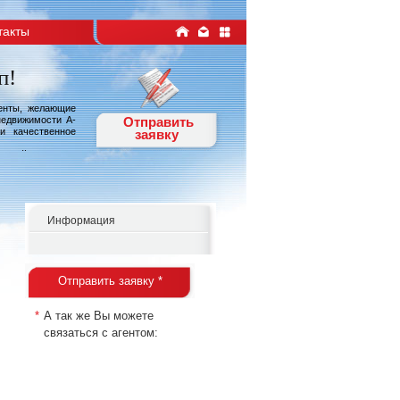
такты
п!
иенты, желающие
недвижимости А-
Отправить
и качественное
заявку
лерий Барнинец.
Информация
Отправить заявку *
*
А так же Вы можете
связаться с агентом: