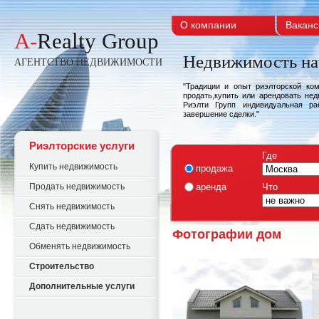
О компании
Ваканс
A-
Realty Group
Недвижимость на
АГЕНТСТВО НЕДВИЖИМОСТИ
"Традиции и опыт риэлторской ко
продать,купить или арендовать не
Риэлти Групп индивидуальная ра
завершение сделки."
Риэлторские услуги
Где
Купить недвижимость
продажа
Продать недвижимость
аренда
Что
Снять недвижимость
Сдать недвижимость
Фотографии дом
Обменять недвижимость
Строительство
Дополнительные услуги