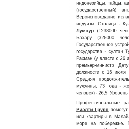
индонезийцы, тайцы, а
(государственный), ан
Вероисповедание: ислам
индуизм. Столица - К
Лумпур
(1238000 чело
Бахару (328000 чело
Государственное устрой
государства - султан
Рахман (у власти с 26 
премьер-министр Да
должности с 16 июля 1
Средняя продолжитель
мужчины, 73 года - ж
человек) - 26,5. Уровень
Профессиональные р
Риэлти Групп
помогут 
или квартиры в Малай
море на побережье. 