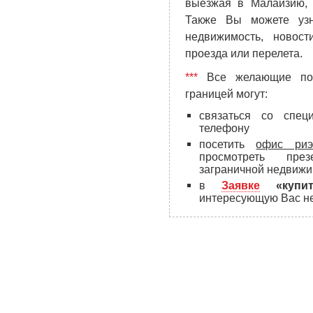
выезжая в Малайзию, 
Также Вы можете уз
недвижимость, новост
проезда или перелета.
***
Все желающие под
границей могут:
связаться со спе
телефону
посетить
офис риэ
просмотреть пре
заграничной недвижи
в
Заявке
«куп
интересующую Вас не