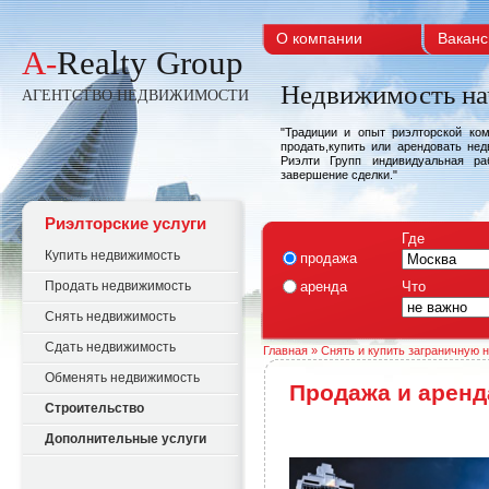
О компании
Ваканс
A-
Realty Group
Недвижимость на
АГЕНТСТВО НЕДВИЖИМОСТИ
"Традиции и опыт риэлторской ко
продать,купить или арендовать не
Риэлти Групп индивидуальная ра
завершение сделки."
Риэлторские услуги
Где
Купить недвижимость
продажа
Продать недвижимость
аренда
Что
Снять недвижимость
Сдать недвижимость
Главная
»
Снять и купить заграничную 
Обменять недвижимость
Продажа и аренд
Строительство
Дополнительные услуги