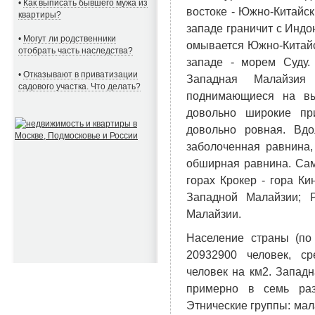
•
Как выписать бывшего мужа из
востоке - Южно-Китайс
квартиры?
западе граничит с Индо
•
Могут ли родственники
омывается Южно-Китайс
отобрать часть наследства?
западе - морем Суду
•
Отказывают в приватизации
Западная Малайзи
садового участка. Что делать?
поднимающиеся на вы
довольно широкие пр
довольно ровная. Вд
заболоченная равнина,
обширная равнина. Сам
горах Крокер - гора Ки
Западной Малайзии; 
Малайзии.
Население страны (по
20932900 человек, с
человек на км2. Запад
примерно в семь раз
Этнические группы: мал