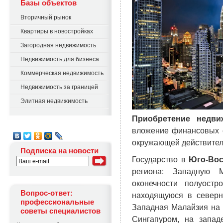
Базы объектов
Вторичный рынок
Квартиры в новостройках
Загородная недвижимость
Недвижимость для бизнеса
Коммерческая недвижимость
Недвижимость за границей
Элитная недвижимость
Приобретение недви
вложение финансовых с
окружающей действител
Подписка на новости
Государство в
Юго-Вос
региона: Западную 
оконечности полуост
Вопрос-ответ:
находящуюся в северн
профессиональные
Западная Малайзия на с
советы специалистов
Сингапуром, на запад