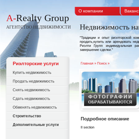
О компании
Ваканс
A-
Realty Group
Недвижимость на
АГЕНТСТВО НЕДВИЖИМОСТИ
"Традиции и опыт риэлторской ко
продать,купить или арендовать не
Риэлти Групп индивидуальная ра
завершение сделки."
Риэлторские услуги
Главная
» Поиск »
Купить недвижимость
Продать недвижимость
Снять недвижимость
Сдать недвижимость
Обменять недвижимость
Строительство
Подробное описание
Дополнительные услуги
II section